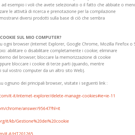
o, ad esempio i voli che avete selezionato o il fatto che abbiate o men
re le attività di ricerca e prenotazione per la compilazione
er mostrarvi diversi prodotti sulla base di ciò che sembra
 COOKIE SUL MIO COMPUTER?
u ogni browser (Internet Explorer, Google Chrome, Mozilla Firefox o S
io: abilitare o disabilitare completamente i cookie; eliminare
’interno del browser; bloccare la memorizzazione di cookie
oppure bloccare i cookie di terze parti (quando, mentre
 sul vostro computer da un altro sito Web).
u ognuno dei principali browser, visitate i seguenti link :
com/it-it/internet-explorer/delete-manage-cookies#ie=ie-11
com/chrome/answer/95647?hl=it
.org/it/kb/Gestione%20dei%20cookie
om/it-it/HT201265