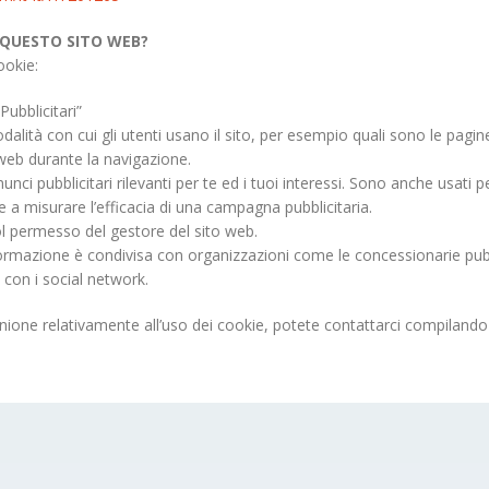
 QUESTO SITO WEB?
ookie:
Pubblicitari”
dalità con cui gli utenti usano il sito, per esempio quali sono le pagi
 web durante la navigazione.
nci pubblicitari rilevanti per te ed i tuoi interessi. Sono anche usati pe
 a misurare l’efficacia di una campagna pubblicitaria.
col permesso del gestore del sito web.
nformazione è condivisa con organizzazioni come le concessionarie pubb
i con i social network.
pinione relativamente all’uso dei cookie, potete contattarci compilando