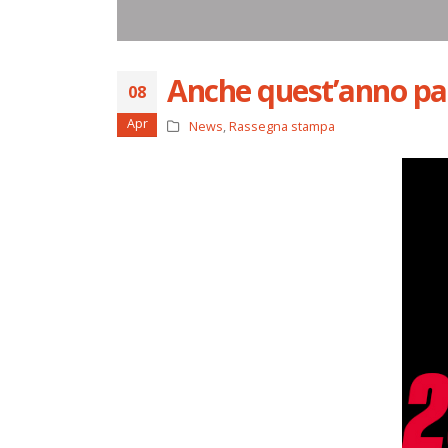
Anche quest’anno p
08
Apr
News
,
Rassegna stampa