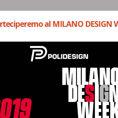
arteciperemo al MILANO DESIGN 