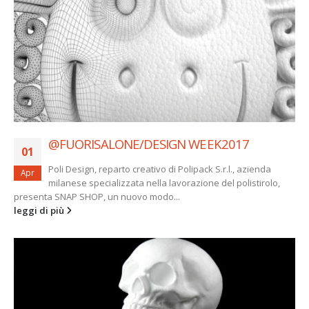
@FUORISALONE/DESIGN WEEK2017
01
Poli Design, reparto creativo di Polipack S.r.l., azienda
Apr
milanese specializzata nella lavorazione del polistirolo,
presenta SNAP SHOP, un nuovo modo...
leggi di più