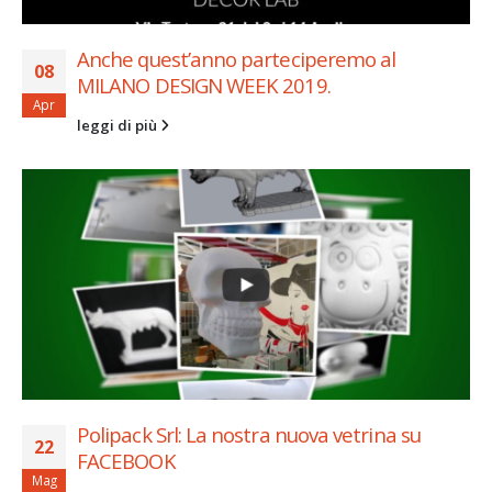
Anche quest’anno parteciperemo al
08
MILANO DESIGN WEEK 2019.
Apr
leggi di più
Polipack Srl: La nostra nuova vetrina su
22
FACEBOOK
Mag