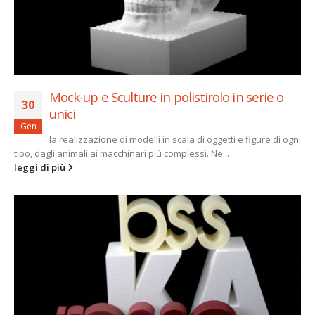
Mock-up e Sculture in polistirolo in serie o
30
unici
Gen
la realizzazione di modelli in scala di oggetti e figure di ogni
tipo, dagli animali ai macchinari più complessi. Ne...
leggi di più